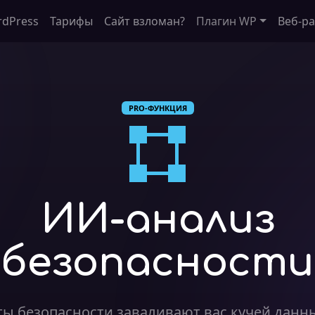
dPress
Тарифы
Сайт взломан?
Плагин WP
Веб-р
PRO-ФУНКЦИЯ
ИИ-анализ
безопасности
ы безопасности заваливают вас кучей данн