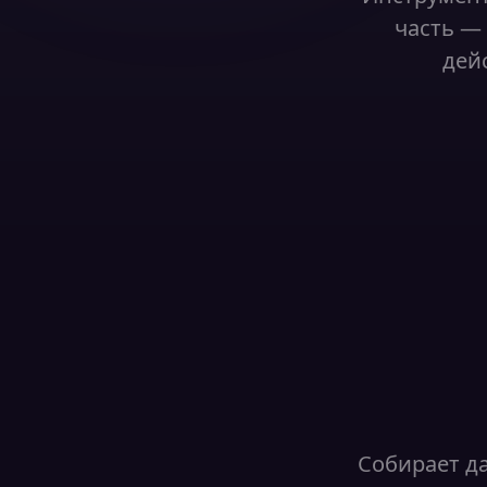
часть — 
дей
Собирает д