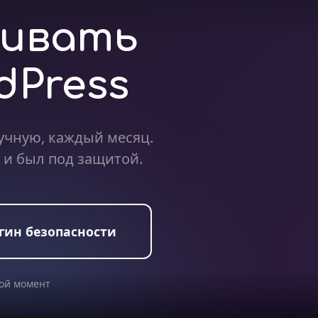
живать
dPress
учную, каждый месяц.
 и был под защитой.
гин безопасности
бой момент