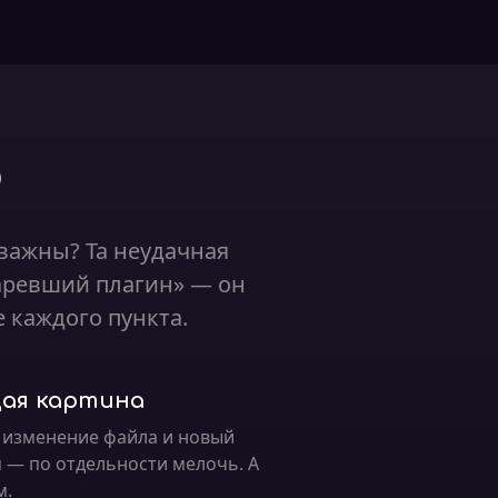
о
 важны? Та неудачная
таревший плагин» — он
 каждого пункта.
ая картина
, изменение файла и новый
я — по отдельности мелочь. А
м.