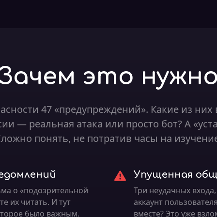
Зачем это нужн
пасности 47 «предупреждений». Какие из них
сии — реальная атака или просто бот? А «ус
Сложно понять, не потратив часы на изучение
едомлений
Упущенная общ
ьма о «подозрительной
Три неудачных входа
е их читать. И тут
аккаунт пользовател
оторое было важным.
вместе? Это уже взло