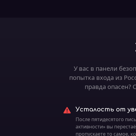
У вас в панели безо
попытка входа из Рос
правда опасен? 
Усталость от ув
После пятидесятого пис
активности» вы перестаёт
пропускаете то самое, к