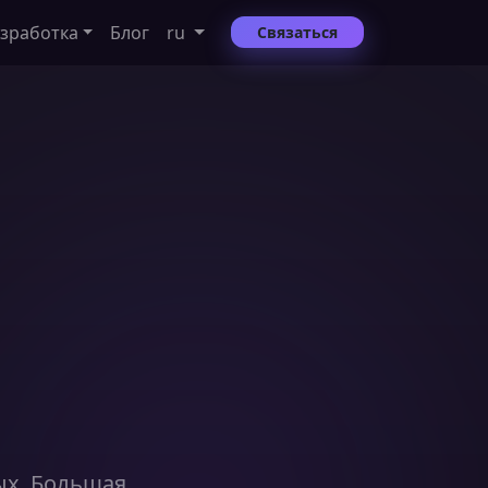
азработка
Блог
ru
Связаться
ых. Большая