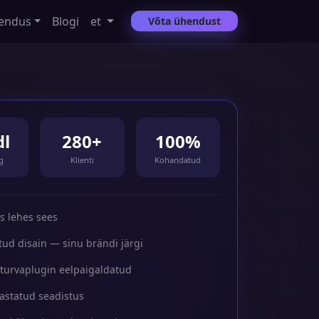
endus
Blogi
et
Võta ühendust
dl
280+
100%
g
Klienti
Kohandatud
s lehes sees
ud disain — sinu brändi järgi
turvaplugin eelpaigaldatud
vastatud seadistus