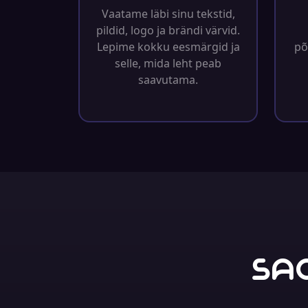
Vaatame läbi sinu tekstid,
pildid, logo ja brändi värvid.
Lepime kokku eesmärgid ja
põ
selle, mida leht peab
saavutama.
Sa