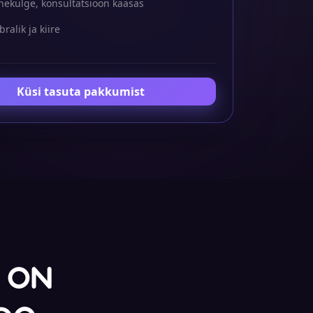
hekülge, konsultatsioon kaasas
ralik ja kiire
Küsi tasuta pakkumist
 on