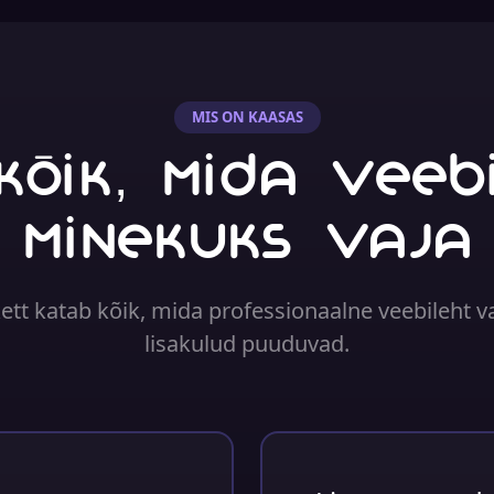
MIS ON KAASAS
Kõik, mida veeb
minekuks vaja
tt katab kõik, mida professionaalne veebileht v
lisakulud puuduvad.