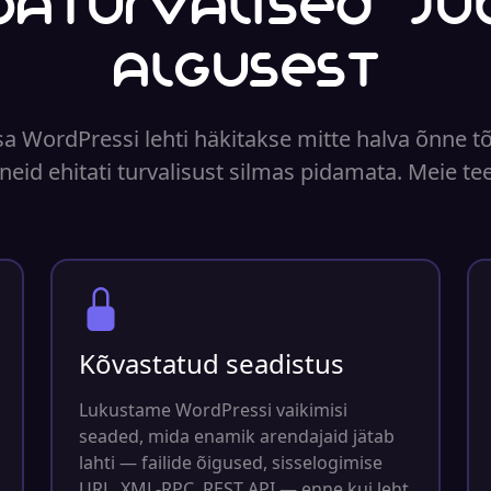
baturvalised ju
algusest
 WordPressi lehti häkitakse mitte halva õnne t
 neid ehitati turvalisust silmas pidamata. Meie tee
Kõvastatud seadistus
Lukustame WordPressi vaikimisi
seaded, mida enamik arendajaid jätab
lahti — failide õigused, sisselogimise
URL, XML-RPC, REST API — enne kui leht