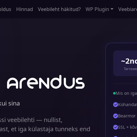
oldus
Hinnad
Veebileht häkitud?
WP Plugin
Veebiar
~2n
Tarneae
 arendus
Mis on iga
kui sina
Kohandat
Bearmor 
 veebilehti — nullist,
SSL + kõ
st, et iga külastaja tunneks end