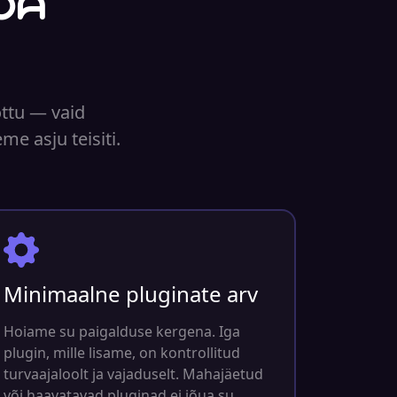
ba
õttu — vaid
me asju teisiti.
Minimaalne pluginate arv
Hoiame su paigalduse kergena. Iga
plugin, mille lisame, on kontrollitud
turvaajaloolt ja vajaduselt. Mahajäetud
või haavatavad pluginad ei jõua su