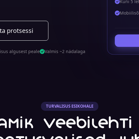
Kuni 5 le
Mobiilisõb
ta protsessi
isus algusest peale
Valmis ~2 nädalaga
TURVALISUS ESIKOHALE
amik veebilehti