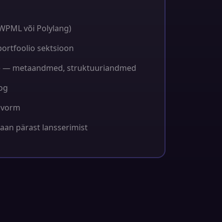
WPML või Polylang)
portfoolio sektsioon
e — metaandmed, struktuuriandmed
oog
uvorm
aan pärast lansserimist