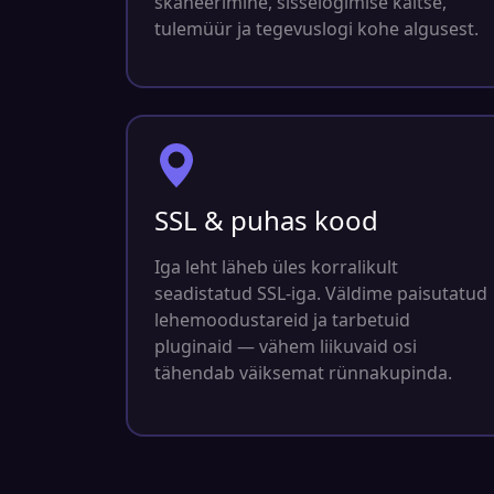
skaneerimine, sisselogimise kaitse,
tulemüür ja tegevuslogi kohe algusest.
SSL & puhas kood
Iga leht läheb üles korralikult
seadistatud SSL-iga. Väldime paisutatud
lehemoodustareid ja tarbetuid
pluginaid — vähem liikuvaid osi
tähendab väiksemat rünnakupinda.