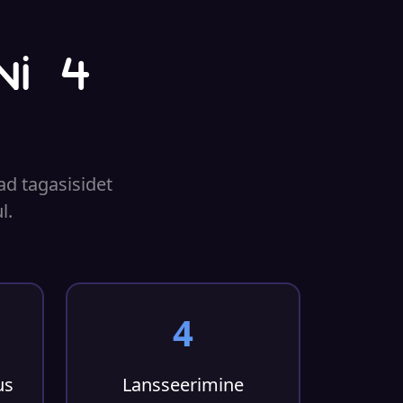
ni 4
ad tagasisidet
l.
4
us
Lansseerimine