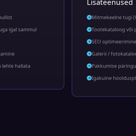
Lisateenused
ullist
Mitmekeelne tugi (
uga igal sammul
Tootekataloog või 
SEO optimeerimin
tamine
Galerii / fotokatal
lehte hallata
Pakkumise päring
Igakuine hoolduspl