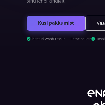
sinu lehel kindlalt.
Küsi pakkumist
Vaa
Ehitatud WordPressile — lihtne hallata
Turval
En