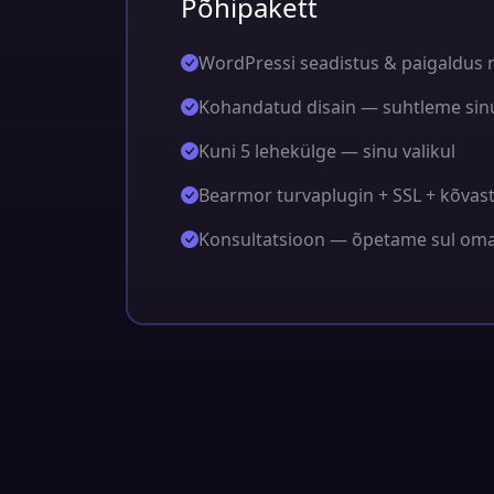
Põhipakett
WordPressi seadistus & paigaldus n
Kohandatud disain — suhtleme sin
Kuni 5 lehekülge — sinu valikul
Bearmor turvaplugin + SSL + kõvas
Konsultatsioon — õpetame sul oma 