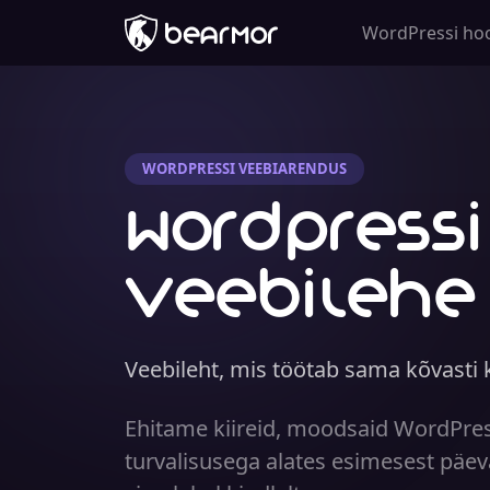
WordPressi ho
WORDPRESSI VEEBIARENDUS
WordPressi
veebilehe
Veebileht, mis töötab sama kõvasti 
Ehitame kiireid, moodsaid WordPressi
turvalisusega alates esimesest päeva