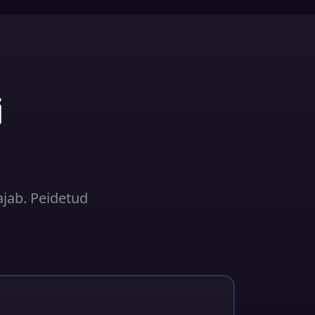
i
ajab. Peidetud