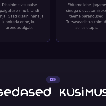
Disainime visuaalse
Ehitame lehe, jagame
paigutuse sinu brändi
sinuga ülevaatamiseks
hjal. Saad disaini näha ja
teeme parandused.
kinnitada enne, kui
Turvaseadistus toimu
arendus algab.
selles etapis.
KKK
gedased küsimu