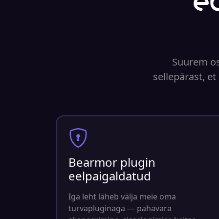
e
Suurem osa
sellepärast, et
Bearmor plugin
eelpaigaldatud
Iga leht läheb välja meie oma
turvapluginaga — pahavara