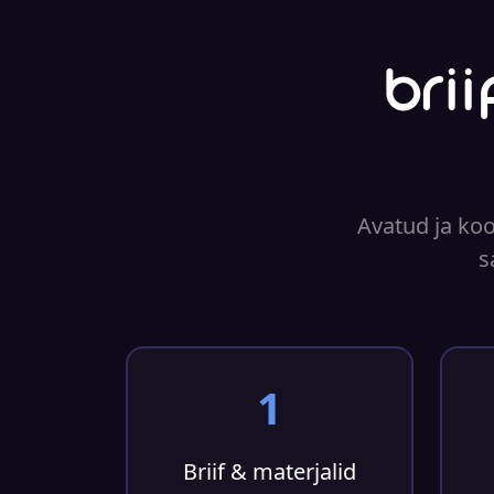
Bri
Avatud ja koo
s
1
Briif & materjalid