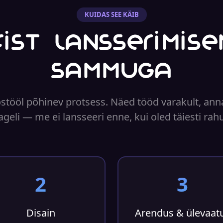
KUIDAS SEE KÄIB
ifist lansserimise
sammuga
stööl põhinev protsess. Näed tööd varakult, ann
ageli — me ei lansseeri enne, kui oled täiesti rahu
2
3
Disain
Arendus & ülevaat